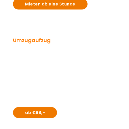
Mieten ab eine Stunde
Umzugaufzug
Sie können sehr günstig einen Möbelaufzug mieten, um Ihre
Sachen nach oben zu bringen. Egal, ob der Aufzug benutzt wird,
um dieses eine wertvolle Familienerbstück in den 9. Stock zu
bringen oder um das große Klavier aus dem Haus zu holen, Sie
können immer sicher sein, dass Ihre Arbeit schnell geplant
werden kann. Lassen Sie uns Ihnen helfen und den
Umzugsstress deutlich reduzieren. Ein Möbelaufzug wird Ihnen
helfen, den Umzug in aller Ruhe zu überstehen.
ab €98,-