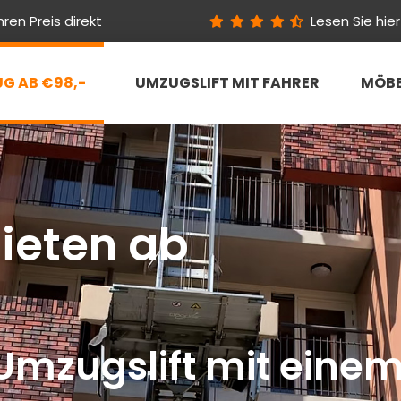
ren Preis direkt
Lesen Sie hi
 AB €98,-
UMZUGSLIFT MIT FAHRER
MÖBE
ieten ab
Umzugslift mit einem