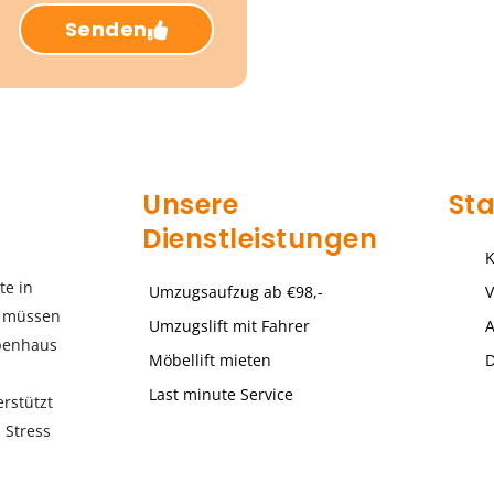
Senden
Unsere
St
Dienstleistungen
K
te in
Umzugsaufzug ab €98,-
V
e müssen
Umzugslift mit Fahrer
A
ppenhaus
Möbellift mieten
D
Last minute Service
rstützt
 Stress