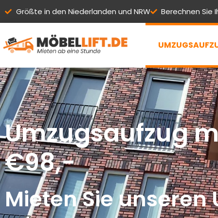
Zum
Größte in den Niederlanden und NRW
Berechnen Sie Ih
Inhalt
springen
UMZUGSAUFZUG
Umzugsaufzug m
€98,-
Mieten Sie unseren 