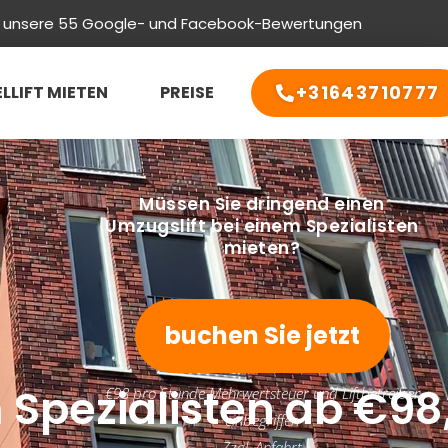
er unsere 55 Google- und Facebook-Bewertungen
+31643710777
LLIFT MIETEN
PREISE
Müssen Sie dringend einen
Umzugslift bei einem Spezialisten
mieten?
buchen Sie jetzt
 Spezialisten ab €98
€98 pro Stunde Mehrwertsteuer und Liftbetreiber
einbegriffen
Zzgl. Anfahrt